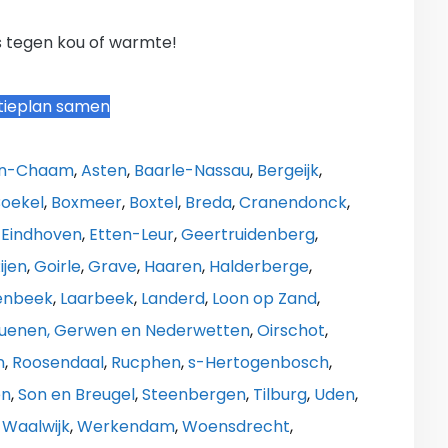
 tegen kou of warmte!
atieplan samen
en-Chaam
,
Asten
,
Baarle-Nassau
,
Bergeijk
,
oekel
,
Boxmeer
,
Boxtel
,
Breda
,
Cranendonck
,
,
Eindhoven
,
Etten-Leur
,
Geertruidenberg
,
ijen
,
Goirle
,
Grave
,
Haaren
,
Halderberge
,
renbeek
,
Laarbeek
,
Landerd
,
Loon op Zand
,
uenen, Gerwen en Nederwetten
,
Oirschot
,
n
,
Roosendaal
,
Rucphen
,
s-Hertogenbosch
,
en
,
Son en Breugel
,
Steenbergen
,
Tilburg
,
Uden
,
,
Waalwijk
,
Werkendam
,
Woensdrecht
,