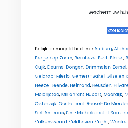
Bescherm uw huis
Stel isol
Bekijk de mogelijkheden in
Aalburg
,
Alph
Bergen op Zoom
,
Bernheze
,
Best
,
Bladel
,
B
Cuijk
,
Deurne
,
Dongen
,
Drimmelen
,
Eersel
Geldrop-Mierlo
,
Gemert-Bakel
,
Gilze en R
Heeze-Leende
,
Helmond
,
Heusden
,
Hilva
Meierijstad
,
Mill en Sint Hubert
,
Moerdijk
,
N
Oisterwijk
,
Oosterhout
,
Reusel-De Mierde
Sint Anthonis
,
Sint-Michielsgestel
,
Somer
Valkenswaard
,
Veldhoven
,
Vught
,
Waalre