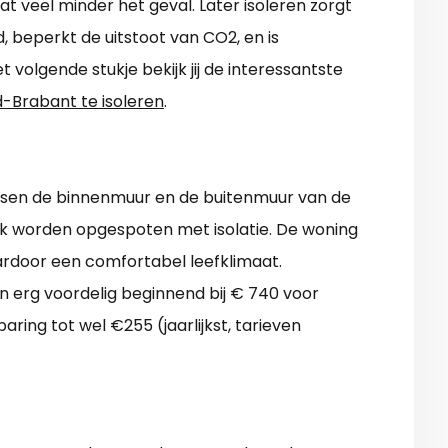
t veel minder het geval. Later isoleren zorgt
, beperkt de uitstoot van CO2, en is
 volgende stukje bekijk jij de interessantste
d-Brabant te isoleren
.
ussen de binnenmuur en de buitenmuur van de
k worden opgespoten met isolatie. De woning
ardoor een comfortabel leefklimaat.
 erg voordelig beginnend bij € 740 voor
paring tot wel €255 (jaarlijkst, tarieven