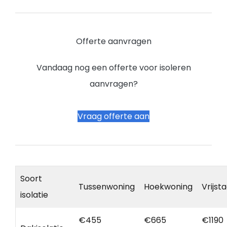
Offerte aanvragen
Vandaag nog een offerte voor isoleren
aanvragen?
Vraag offerte aan
Soort
Tussenwoning
Hoekwoning
Vrijst
isolatie
€455
€665
€1190