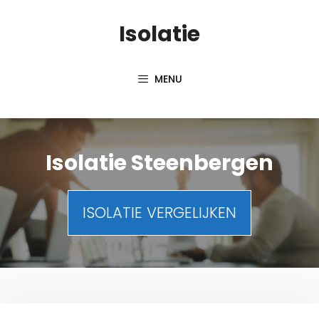
Spring
Isolatie
naar
inhoud
MENU
Isolatie Steenbergen
ISOLATIE VERGELIJKEN