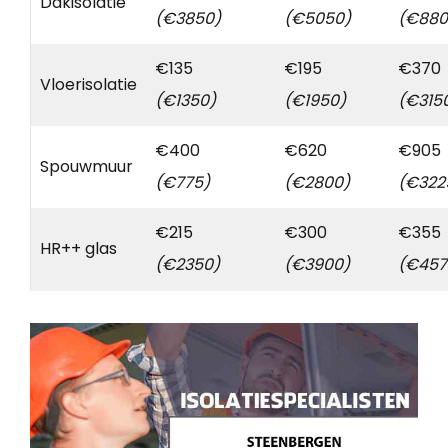
Dakisolatie
(€3850)
(€5050)
(€880
€135
€195
€370
Vloerisolatie
(€1350)
(€1950)
(€315
€400
€620
€905
Spouwmuur
(€775)
(€2800)
(€322
€215
€300
€355
HR++ glas
(€2350)
(€3900)
(€457