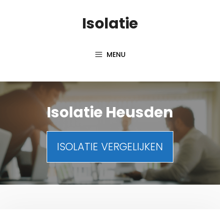
Spring
Isolatie
naar
inhoud
MENU
Isolatie Heusden
ISOLATIE VERGELIJKEN