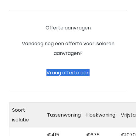
Offerte aanvragen
Vandaag nog een offerte voor isoleren
aanvragen?
Vraag offerte aan
Soort
Tussenwoning
Hoekwoning
Vrijst
isolatie
€415
€675
€1070