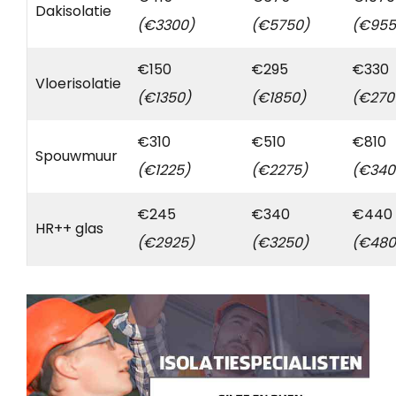
Dakisolatie
(€3300)
(€5750)
(€955
€150
€295
€330
Vloerisolatie
(€1350)
(€1850)
(€270
€310
€510
€810
Spouwmuur
(€1225)
(€2275)
(€340
€245
€340
€440
HR++ glas
(€2925)
(€3250)
(€480