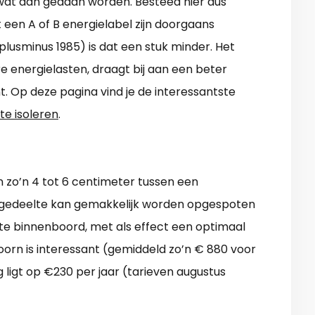
wat aan gedaan worden. Besteed hier dus
een A of B energielabel zijn doorgaans
 plusminus 1985) is dat een stuk minder. Het
re energielasten, draagt bij aan een beter
t. Op deze pagina vind je de interessantste
te isoleren
.
n zo’n 4 tot 6 centimeter tussen een
e gedeelte kan gemakkelijk worden opgespoten
te binnenboord, met als effect een optimaal
oorn is interessant (gemiddeld zo’n € 880 voor
g ligt op €230 per jaar (tarieven augustus