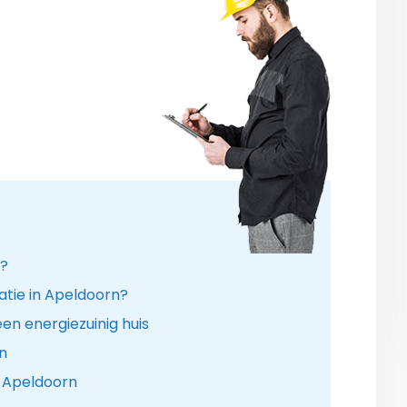
n?
atie in Apeldoorn?
en energiezuinig huis
n
e Apeldoorn