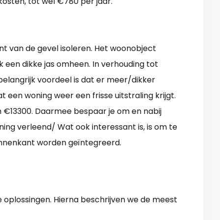
kosten, tot wel €780 per jaar.
nt van de gevel isoleren. Het woonobject
ijk een dikke jas omheen. In verhouding tot
elangrijk voordeel is dat er meer/dikker
een woning weer een frisse uitstraling krijgt.
n €13300. Daarmee bespaar je om en nabij
ing verleend/ Wat ook interessant is, is om te
innenkant worden geïntegreerd.
 oplossingen. Hierna beschrijven we de meest