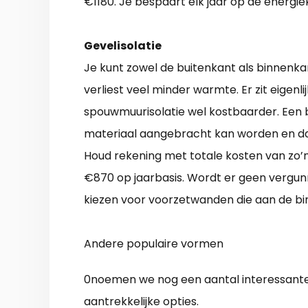
€1180. Je bespaart elk jaar op de energie
Gevelisolatie
Je kunt zowel de buitenkant als binnenka
verliest veel minder warmte. Er zit eigenl
spouwmuurisolatie wel kostbaarder. Een b
materiaal aangebracht kan worden en dat 
Houd rekening met totale kosten van zo’
€870 op jaarbasis. Wordt er geen vergunn
kiezen voor voorzetwanden die aan de b
Andere populaire vormen
0noemen we nog een aantal interessante
aantrekkelijke opties.