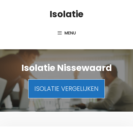
Spring
Isolatie
naar
inhoud
MENU
Isolatie Nissewaard
ISOLATIE VERGELIJKEN