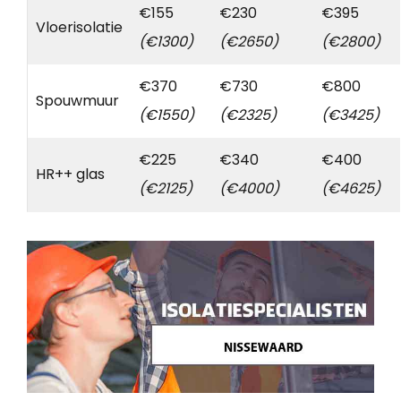
€155
€230
€395
Vloerisolatie
(€1300)
(€2650)
(€2800)
€370
€730
€800
Spouwmuur
(€1550)
(€2325)
(€3425)
€225
€340
€400
HR++ glas
(€2125)
(€4000)
(€4625)