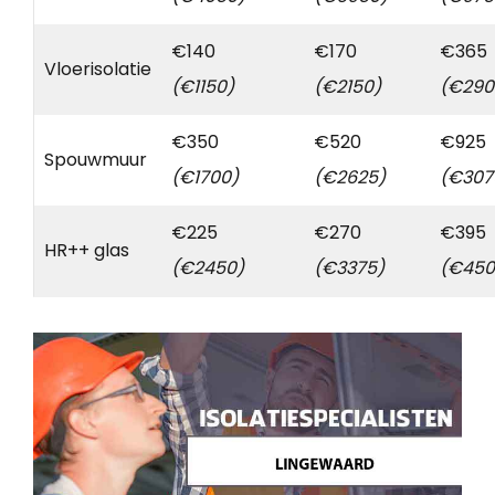
€140
€170
€365
Vloerisolatie
(€1150)
(€2150)
(€290
€350
€520
€925
Spouwmuur
(€1700)
(€2625)
(€307
€225
€270
€395
HR++ glas
(€2450)
(€3375)
(€450