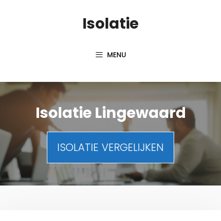
Spring
Isolatie
naar
inhoud
MENU
Isolatie Lingewaard
ISOLATIE VERGELIJKEN