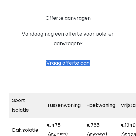
Offerte aanvragen
Vandaag nog een offerte voor isoleren
aanvragen?
Vraag offerte aan
Soort
Tussenwoning
Hoekwoning
Vrijst
isolatie
€475
€765
€1240
Dakisolatie
(€4050)
(€6950)
(€975