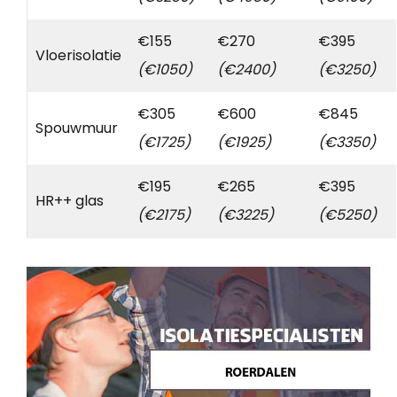
€155
€270
€395
Vloerisolatie
(€1050)
(€2400)
(€3250)
€305
€600
€845
Spouwmuur
(€1725)
(€1925)
(€3350)
€195
€265
€395
HR++ glas
(€2175)
(€3225)
(€5250)