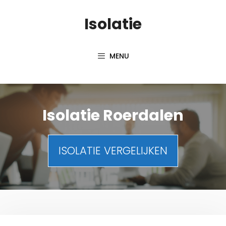
Spring
Isolatie
naar
inhoud
MENU
Isolatie Roerdalen
ISOLATIE VERGELIJKEN