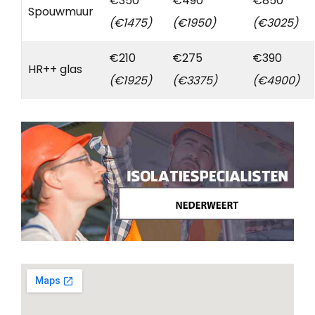
€350
€490
€850
Spouwmuur
(€1475)
(€1950)
(€3025)
€210
€275
€390
HR++ glas
(€1925)
(€3375)
(€4900)