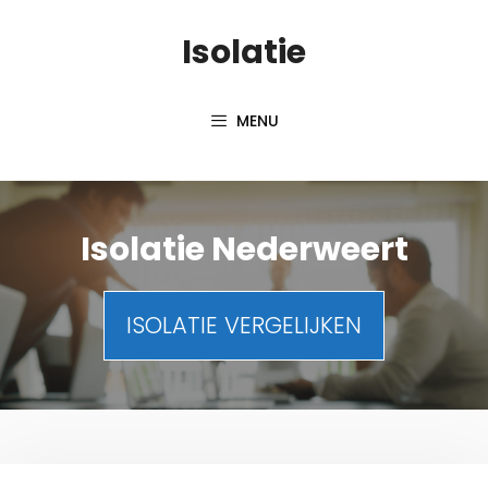
Spring
Isolatie
naar
inhoud
MENU
Isolatie Nederweert
ISOLATIE VERGELIJKEN