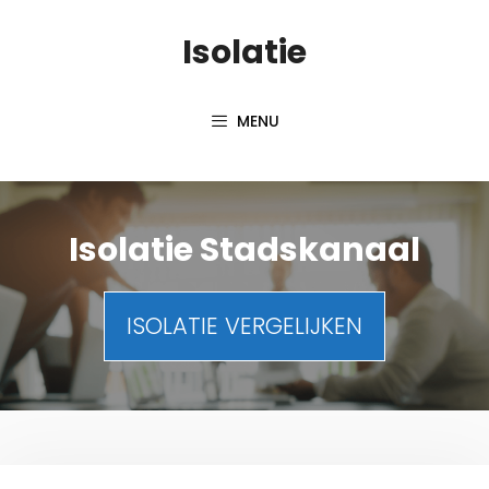
Spring
Isolatie
naar
inhoud
MENU
Isolatie Stadskanaal
ISOLATIE VERGELIJKEN