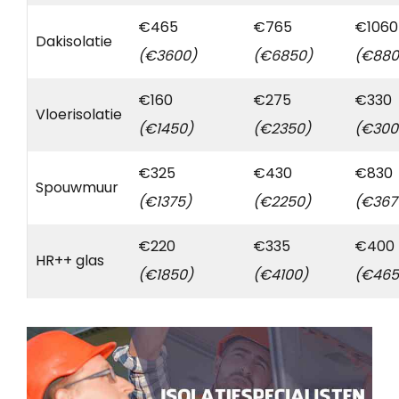
€465
€765
€1060
Dakisolatie
(€3600)
(€6850)
(€880
€160
€275
€330
Vloerisolatie
(€1450)
(€2350)
(€300
€325
€430
€830
Spouwmuur
(€1375)
(€2250)
(€367
€220
€335
€400
HR++ glas
(€1850)
(€4100)
(€465