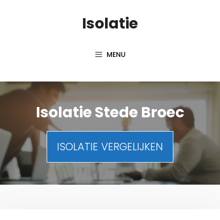
Spring
Isolatie
naar
inhoud
MENU
Isolatie Stede Broec
ISOLATIE VERGELIJKEN