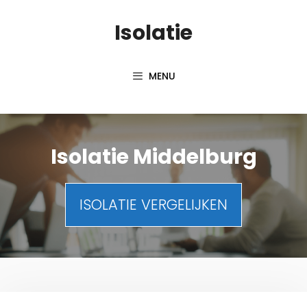
Spring
Isolatie
naar
inhoud
MENU
Isolatie Middelburg
ISOLATIE VERGELIJKEN