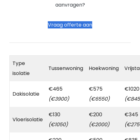
aanvragen?
Vraag offerte aan
Type
Tussenwoning
Hoekwoning
Vrijst
isolatie
€465
€575
€1020
Dakisolatie
(€3900)
(€6550)
(€845
€130
€200
€345
Vloerisolatie
(€1050)
(€2000)
(€275