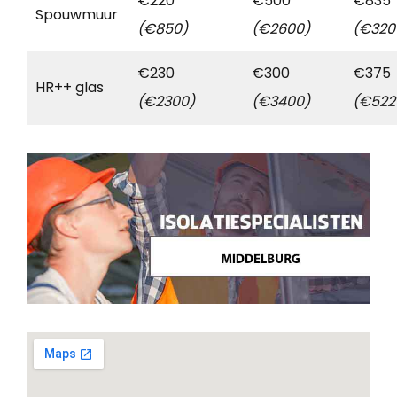
€220
€500
€835
Spouwmuur
(€850)
(€2600)
(€320
€230
€300
€375
HR++ glas
(€2300)
(€3400)
(€522