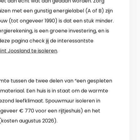
moet dan echt wat aan gedaan worden. Zorg
zen met een gunstig energielabel (A of B) zijn
uw (tot ongeveer 1990) is dat een stuk minder.
ergierekening, is een groene investering, en is
eze pagina check jij de interessantste
int Joosland te isoleren
.
mte tussen de twee delen van “een gespleten
materiaal. Een huis is in staat om de warmte
gezond leefklimaat. Spouwmuur isoleren in
geveer € 770 voor een rijtjeshuis) en het
 (kosten augustus 2026).