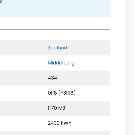
is
Zeeland
Middelburg
4341
0118 (+31118)
1170 M3
2430 kWh