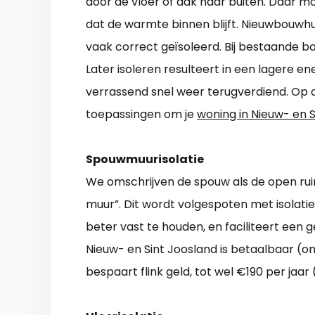
door de vloer of dak naar buiten. Daar 
dat de warmte binnen blijft. Nieuwbouwhui
vaak correct geïsoleerd. Bij bestaande bo
Later isoleren resulteert in een lagere en
verrassend snel weer terugverdiend. Op d
toepassingen om je
woning in Nieuw- en S
Spouwmuurisolatie
We omschrijven de spouw als de open rui
muur”. Dit wordt volgespoten met isolatie
beter vast te houden, en faciliteert een 
Nieuw- en Sint Joosland is betaalbaar (on
bespaart flink geld, tot wel €190 per jaar