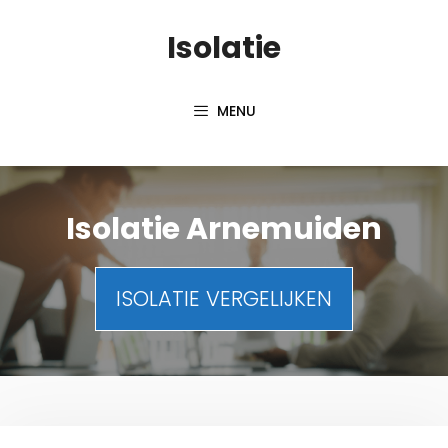
Spring
Isolatie
naar
inhoud
MENU
Isolatie Arnemuiden
ISOLATIE VERGELIJKEN