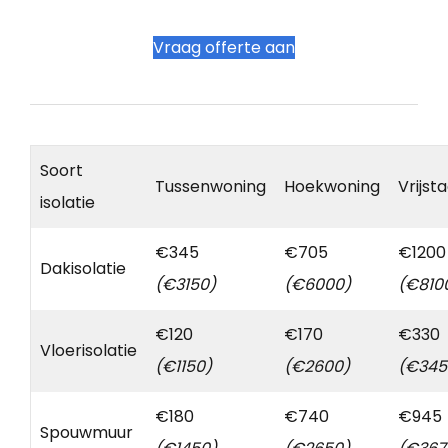
Vraag offerte aan
Soort
Tussenwoning
Hoekwoning
Vrijst
isolatie
€345
€705
€1200
Dakisolatie
(€3150)
(€6000)
(€810
€120
€170
€330
Vloerisolatie
(€1150)
(€2600)
(€345
€180
€740
€945
Spouwmuur