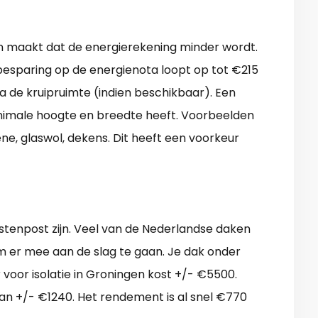
en maakt dat de energierekening minder wordt.
besparing op de energienota loopt op tot €215
ia de kruipruimte (indien beschikbaar). Een
inimale hoogte en breedte heeft. Voorbeelden
ene, glaswol, dekens. Dit heeft een voorkeur
ostenpost zijn. Veel van de Nederlandse daken
 om er mee aan de slag te gaan. Je dak onder
or isolatie in Groningen kost +/- €5500.
dan +/- €1240. Het rendement is al snel €770