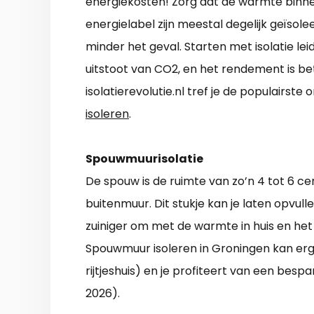
energiekosten! Zorg dat de warmte binne
energielabel zijn meestal degelijk geïsolee
minder het geval. Starten met isolatie lei
uitstoot van CO2, en het rendement is b
isolatierevolutie.nl tref je de populairst
isoleren
.
Spouwmuurisolatie
De spouw is de ruimte van zo’n 4 tot 6 
buitenmuur. Dit stukje kan je laten opvull
zuiniger om met de warmte in huis en he
Spouwmuur isoleren in Groningen kan erg 
rijtjeshuis) en je profiteert van een besp
2026).