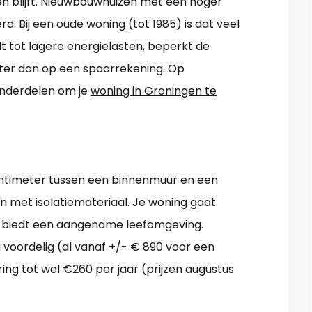
n blijft. Nieuwbouwhuizen met een hoger
rd. Bij een oude woning (tot 1985) is dat veel
dt tot lagere energielasten, beperkt de
eter dan op een spaarrekening. Op
e onderdelen om je
woning in Groningen te
centimeter tussen een binnenmuur en een
en met isolatiemateriaal. Je woning gaat
t biedt een aangename leefomgeving.
voordelig (al vanaf +/- € 890 voor een
aring tot wel €260 per jaar (prijzen augustus