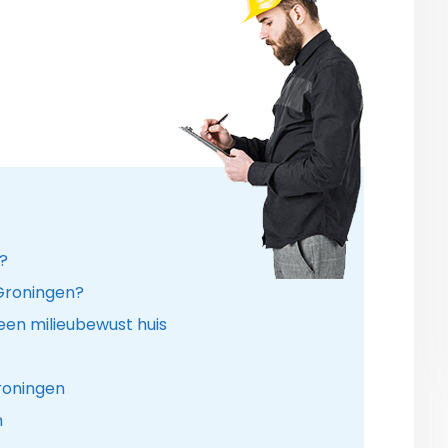
r?
 Groningen?
een milieubewust huis
roningen
n