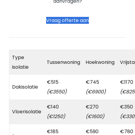
aanvragen?
Vraag offerte aan
Type
Tussenwoning
Hoekwoning
Vrijst
isolatie
€515
€745
€1170
Dakisolatie
(€3550)
(€6900)
(€825
€140
€270
€350
Vloerisolatie
(€1250)
(€1600)
(€330
€185
€590
€780