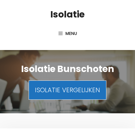
Spring
Isolatie
naar
inhoud
MENU
Isolatie Bunschoten
ISOLATIE VERGELIJKEN