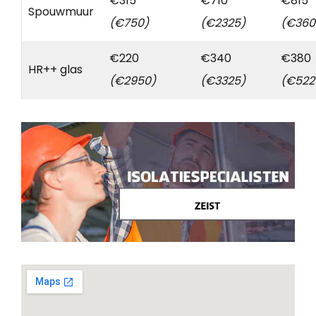
€315
€710
€815
Spouwmuur
(€750)
(€2325)
(€360
€220
€340
€380
HR++ glas
(€2950)
(€3325)
(€522