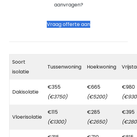
aanvragen?
Vraag offerte aan
Soort
Tussenwoning
Hoekwoning
Vrijst
isolatie
€355
€665
€980
Dakisolatie
(€3750)
(€5200)
(€930
€115
€285
€395
Vloerisolatie
(€1300)
(€2650)
(€280