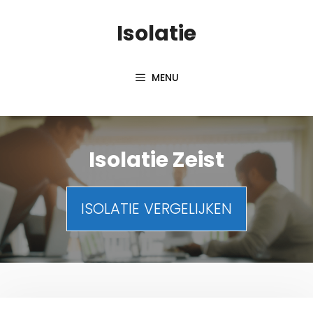
Spring
Isolatie
naar
inhoud
MENU
Isolatie Zeist
ISOLATIE VERGELIJKEN