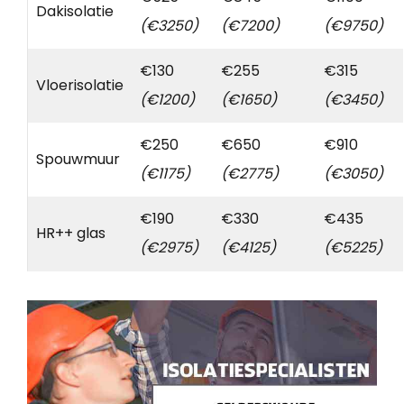
Dakisolatie
(€3250)
(€7200)
(€9750)
€130
€255
€315
Vloerisolatie
(€1200)
(€1650)
(€3450)
€250
€650
€910
Spouwmuur
(€1175)
(€2775)
(€3050)
€190
€330
€435
HR++ glas
(€2975)
(€4125)
(€5225)