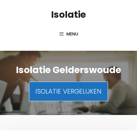
Spring
Isolatie
naar
inhoud
MENU
Isolatie Gelderswoude
ISOLATIE VERGELIJKEN