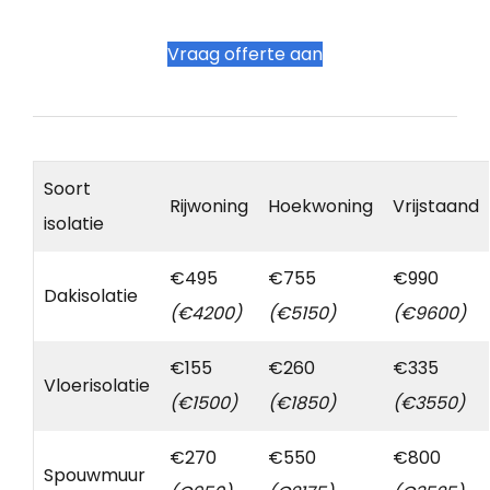
Vraag offerte aan
Soort
Rijwoning
Hoekwoning
Vrijstaand
isolatie
€495
€755
€990
Dakisolatie
(€4200)
(€5150)
(€9600)
€155
€260
€335
Vloerisolatie
(€1500)
(€1850)
(€3550)
€270
€550
€800
Spouwmuur