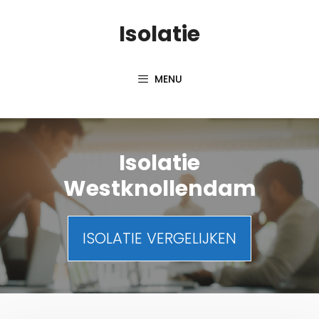
Spring
Isolatie
naar
inhoud
MENU
Isolatie
Westknollendam
ISOLATIE VERGELIJKEN