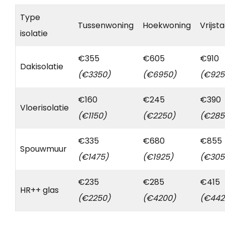
Type
Tussenwoning
Hoekwoning
Vrijst
isolatie
€355
€605
€910
Dakisolatie
(€3350)
(€6950)
(€925
€160
€245
€390
Vloerisolatie
(€1150)
(€2250)
(€285
€335
€680
€855
Spouwmuur
(€1475)
(€1925)
(€305
€235
€285
€415
HR++ glas
(€2250)
(€4200)
(€442