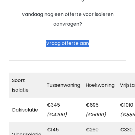
Vandaag nog een offerte voor isoleren
aanvragen?
Vraag offerte aan
Soort
Tussenwoning
Hoekwoning
Vrijst
isolatie
€345
€695
€1010
Dakisolatie
(€4200)
(€5000)
(€885
€145
€260
€330
Vloerisolatie