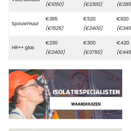
(€1050)
(€2300)
(€285
€395
€520
€920
Spouwmuur
(€1525)
(€2400)
(€345
€230
€300
€420
HR++ glas
(€2400)
(€3750)
(€445