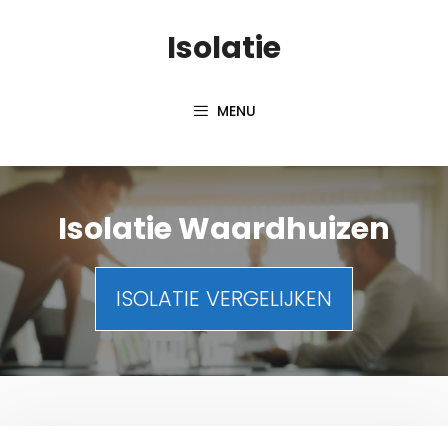
Spring
Isolatie
naar
inhoud
MENU
Isolatie Waardhuizen
ISOLATIE VERGELIJKEN