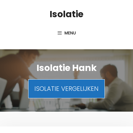
Spring
Isolatie
naar
inhoud
MENU
Isolatie Hank
ISOLATIE VERGELIJKEN