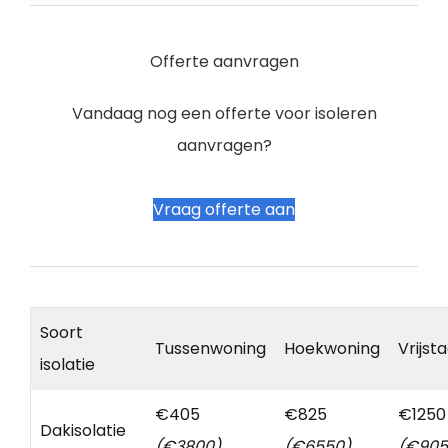
Offerte aanvragen
Vandaag nog een offerte voor isoleren
aanvragen?
Vraag offerte aan
Soort
Tussenwoning
Hoekwoning
Vrijst
isolatie
€405
€825
€1250
Dakisolatie
(€3800)
(€6550)
(€905