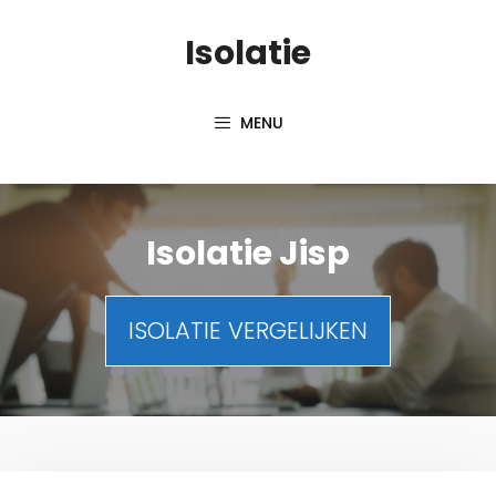
Spring
Isolatie
naar
inhoud
MENU
Isolatie Jisp
ISOLATIE VERGELIJKEN