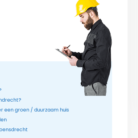
?
sendrecht?
r een groen / duurzaam huis
len
Woensdrecht