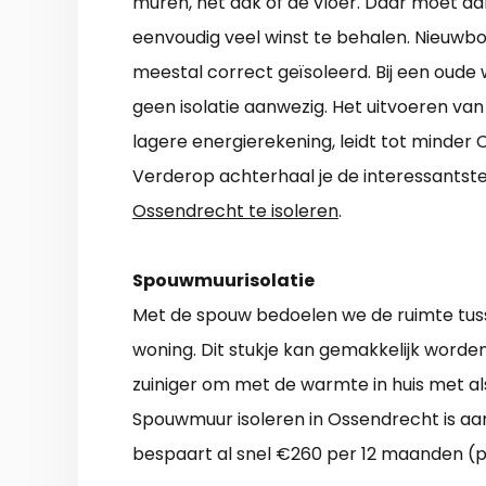
muren, het dak of de vloer. Daar moet da
eenvoudig veel winst te behalen. Nieuwb
meestal correct geïsoleerd. Bij een oude w
geen isolatie aanwezig. Het uitvoeren va
lagere energierekening, leidt tot minder C
Verderop achterhaal je de interessant
Ossendrecht te isoleren
.
Spouwmuurisolatie
Met de spouw bedoelen we de ruimte tus
woning. Dit stukje kan gemakkelijk worde
zuiniger om met de warmte in huis met al
Spouwmuur isoleren in Ossendrecht is aant
bespaart al snel €260 per 12 maanden (pr