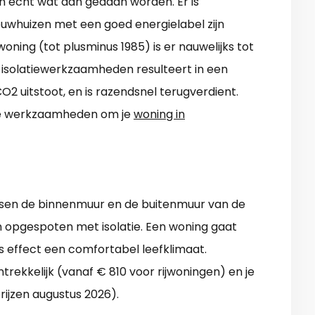
n echt wat aan gedaan worden. Er is
ouwhuizen met een goed energielabel zijn
oning (tot plusminus 1985) is er nauwelijks tot
n isolatiewerkzaamheden resulteert in een
O2 uitstoot, en is razendsnel terugverdient.
ste werkzaamheden om je
woning in
sen de binnenmuur en de buitenmuur van de
n opgespoten met isolatie. Een woning gaat
s effect een comfortabel leefklimaat.
rekkelijk (vanaf € 810 voor rijwoningen) en je
ijzen augustus 2026).