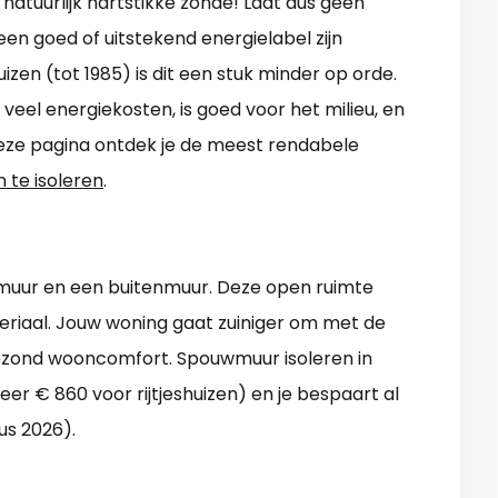
s natuurlijk hartstikke zonde! Laat dus geen
n goed of uitstekend energielabel zijn
zen (tot 1985) is dit een stuk minder op orde.
eel energiekosten, is goed voor het milieu, en
eze pagina ontdek je de meest rendabele
 te isoleren
.
nmuur en een buitenmuur. Deze open ruimte
teriaal. Jouw woning gaat zuiniger om met de
 gezond wooncomfort. Spouwmuur isoleren in
er € 860 voor rijtjeshuizen) en je bespaart al
us 2026).