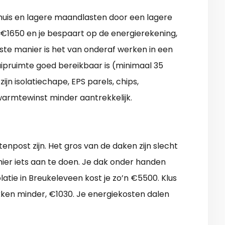
n huis en lagere maandlasten door een lagere
€1650 en je bespaart op de energierekening,
ste manier is het van onderaf werken in een
ruipruimte goed bereikbaar is (minimaal 35
jn isolatiechape, EPS parels, chips,
 warmtewinst minder aantrekkelijk.
tenpost zijn. Het gros van de daken zijn slecht
 hier iets aan te doen. Je dak onder handen
tie in Breukeleveen kost je zo’n €5500. Klus
tukken minder, €1030. Je energiekosten dalen