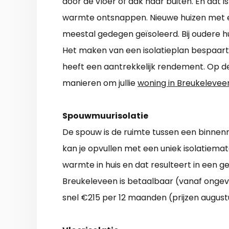
door de vloer of dak naar buiten. En dat i
warmte ontsnappen. Nieuwe huizen met ee
meestal gedegen geïsoleerd. Bij oudere hui
Het maken van een isolatieplan bespaart v
heeft een aantrekkelijk rendement. Op d
manieren om jullie
woning in Breukeleveen
Spouwmuurisolatie
De spouw is de ruimte tussen een binne
kan je opvullen met een uniek isolatiema
warmte in huis en dat resulteert in een
Breukeleveen is betaalbaar (vanaf ongeve
snel €215 per 12 maanden (prijzen august