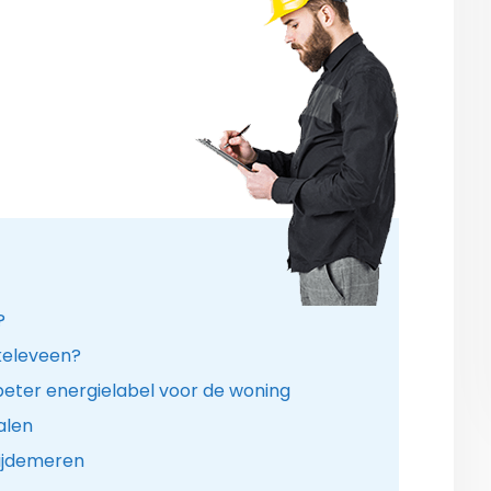
?
ukeleveen?
eter energielabel voor de woning
alen
Wijdemeren