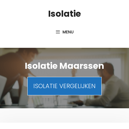
Spring
Isolatie
naar
inhoud
MENU
Isolatie Maarssen
ISOLATIE VERGELIJKEN