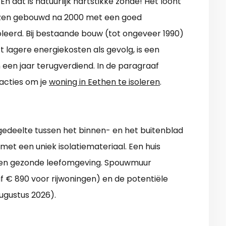
n dat is natuurlijk hartstikke zonde! Het loont
uizen gebouwd na 2000 met een goed
oleerd. Bij bestaande bouw (tot ongeveer 1990)
ft lagere energiekosten als gevolg, is een
 een jaar terugverdiend. In de paragraaf
 acties om je
woning in Eethen te isoleren
.
gedeelte tussen het binnen- en het buitenblad
met een uniek isolatiemateriaal. Een huis
 een gezonde leefomgeving. Spouwmuur
naf € 890 voor rijwoningen) en de potentiële
ugustus 2026).