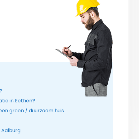
r?
atie in Eethen?
een groen / duurzaam huis
e Aalburg