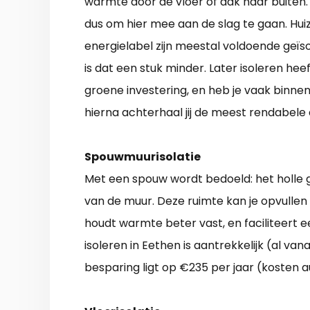
warmte door de vloer of dak naar buiten. E
dus om hier mee aan de slag te gaan. H
energielabel zijn meestal voldoende geïs
is dat een stuk minder. Later isoleren hee
groene investering, en heb je vaak binnen
hierna achterhaal jij de meest rendabele
Spouwmuurisolatie
Met een spouw wordt bedoeld: het holle 
van de muur. Deze ruimte kan je opvullen 
houdt warmte beter vast, en faciliteert
isoleren in Eethen is aantrekkelijk (al va
besparing ligt op €235 per jaar (kosten a