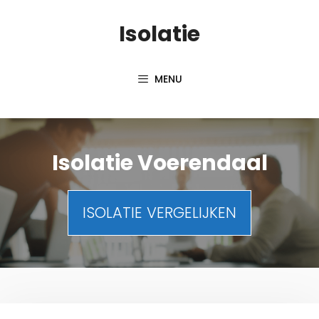
Spring
Isolatie
naar
inhoud
MENU
Isolatie Voerendaal
ISOLATIE VERGELIJKEN