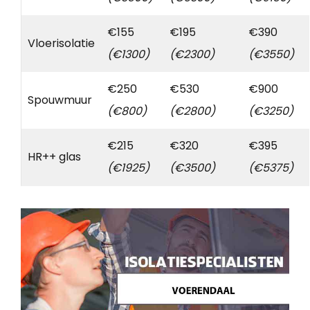
€155
€195
€390
Vloerisolatie
(€1300)
(€2300)
(€3550)
€250
€530
€900
Spouwmuur
(€800)
(€2800)
(€3250)
€215
€320
€395
HR++ glas
(€1925)
(€3500)
(€5375)