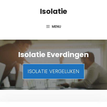
Spring
Isolatie
naar
inhoud
MENU
Isolatie Everdingen
ISOLATIE VERGELIJKEN