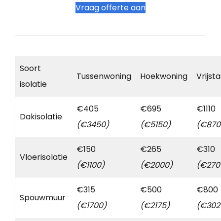
Vraag offerte aan
Soort
Tussenwoning
Hoekwoning
Vrijst
isolatie
€405
€695
€1110
Dakisolatie
(€3450)
(€5150)
(€870
€150
€265
€310
Vloerisolatie
(€1100)
(€2000)
(€270
€315
€500
€800
Spouwmuur
(€1700)
(€2175)
(€302