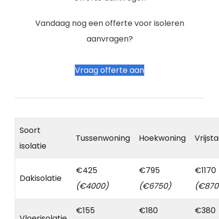
Vandaag nog een offerte voor isoleren
aanvragen?
Vraag offerte aan
Soort
Tussenwoning
Hoekwoning
Vrijst
isolatie
€425
€795
€1170
Dakisolatie
(€4000)
(€6750)
(€870
€155
€180
€380
Vloerisolatie