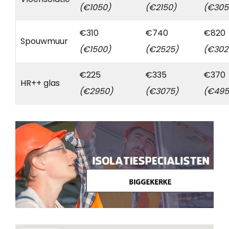
(€1050)
(€2150)
(€305
€310
€740
€820
Spouwmuur
(€1500)
(€2525)
(€302
€225
€335
€370
HR++ glas
(€2950)
(€3075)
(€495