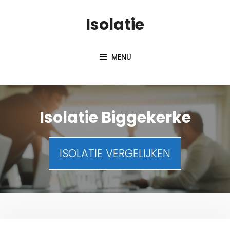
Spring
Isolatie
naar
inhoud
MENU
Isolatie Biggekerke
ISOLATIE VERGELIJKEN