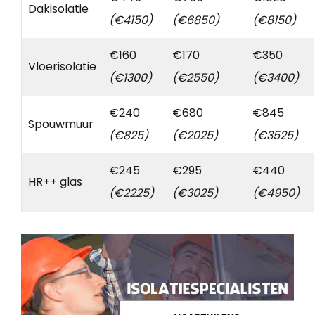
Dakisolatie
(€4150)
(€6850)
(€8150)
€160
€170
€350
Vloerisolatie
(€1300)
(€2550)
(€3400)
€240
€680
€845
Spouwmuur
(€825)
(€2025)
(€3525)
€245
€295
€440
HR++ glas
(€2225)
(€3025)
(€4950)