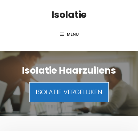
Spring
Isolatie
naar
inhoud
MENU
Isolatie Haarzuilens
ISOLATIE VERGELIJKEN