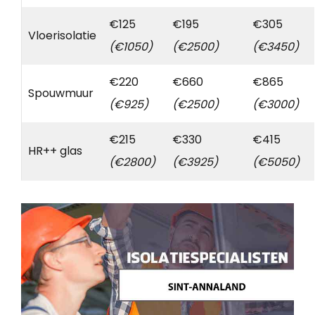
€125
€195
€305
Vloerisolatie
(€1050)
(€2500)
(€3450)
€220
€660
€865
Spouwmuur
(€925)
(€2500)
(€3000)
€215
€330
€415
HR++ glas
(€2800)
(€3925)
(€5050)