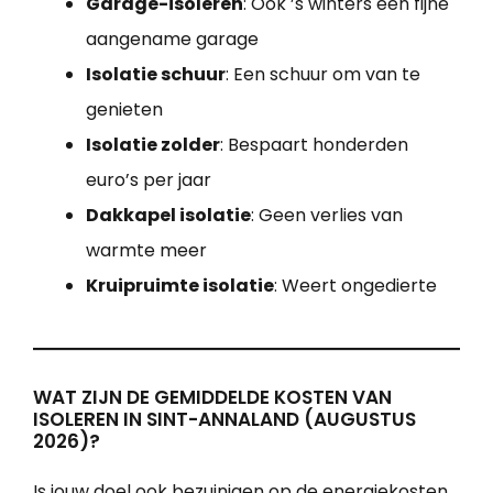
Garage-isoleren
: Ook ’s winters een fijne
aangename garage
Isolatie schuur
: Een schuur om van te
genieten
Isolatie zolder
: Bespaart honderden
euro’s per jaar
Dakkapel isolatie
: Geen verlies van
warmte meer
Kruipruimte isolatie
: Weert ongedierte
WAT ZIJN DE GEMIDDELDE KOSTEN VAN
ISOLEREN IN SINT-ANNALAND (AUGUSTUS
2026)?
Is jouw doel ook bezuinigen op de energiekosten