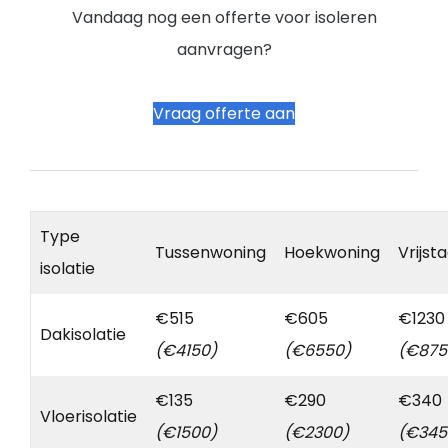
Vandaag nog een offerte voor isoleren
aanvragen?
Vraag offerte aan
Type
Tussenwoning
Hoekwoning
Vrijst
isolatie
€515
€605
€1230
Dakisolatie
(€4150)
(€6550)
(€875
€135
€290
€340
Vloerisolatie
(€1500)
(€2300)
(€345