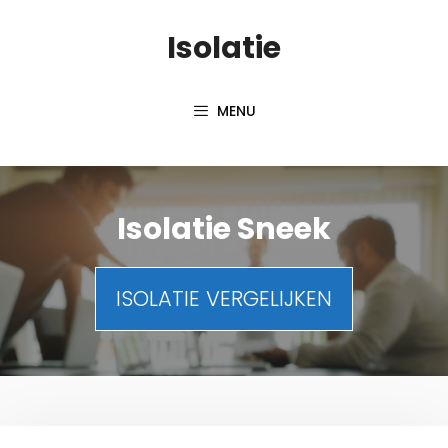
Spring
Isolatie
naar
inhoud
MENU
Isolatie Sneek
ISOLATIE VERGELIJKEN