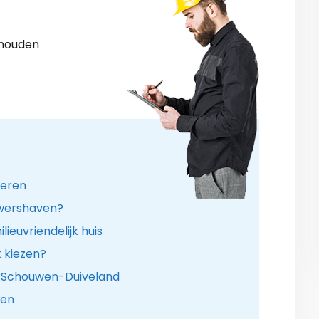
shouden
leren
ouwershaven?
ieuvriendelijk huis
k kiezen?
e Schouwen-Duiveland
pen