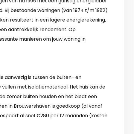
en van na 1995 met een gunstig energielabel
erd. Bij bestaande woningen (van 1974 t/m 1982)
ken resulteert in een lagere energierekening,
 een aantrekkelijk rendement. Op
nteressante manieren om jouw
woning in
e aanwezig is tussen de buiten- en
 vullen met isolatiemateriaal. Het huis kan de
 de zomer buiten houden en het biedt een
eren in Brouwershaven is goedkoop (al vanaf
 bespaart al snel €280 per 12 maanden (kosten