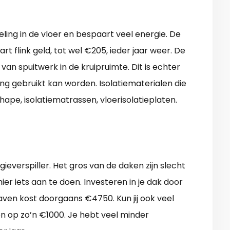
eling in de vloer en bespaart veel energie. De
t flink geld, tot wel €205, ieder jaar weer. De
an spuitwerk in de kruipruimte. Dit is echter
ang gebruikt kan worden. Isolatiematerialen die
hape, isolatiematrassen, vloerisolatieplaten.
everspiller. Het gros van de daken zijn slecht
ier iets aan te doen. Investeren in je dak door
ven kost doorgaans €4750. Kun jij ook veel
en op zo’n €1000. Je hebt veel minder