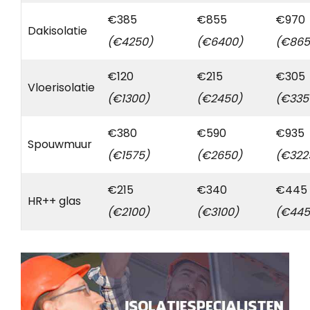
€385
€855
€970
Dakisolatie
(€4250)
(€6400)
(€865
€120
€215
€305
Vloerisolatie
(€1300)
(€2450)
(€335
€380
€590
€935
Spouwmuur
(€1575)
(€2650)
(€322
€215
€340
€445
HR++ glas
(€2100)
(€3100)
(€445