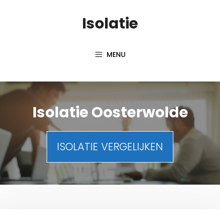
Spring
Isolatie
naar
inhoud
MENU
Isolatie Oosterwolde
ISOLATIE VERGELIJKEN