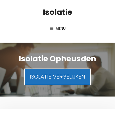
Spring
Isolatie
naar
inhoud
MENU
Isolatie Opheusden
ISOLATIE VERGELIJKEN