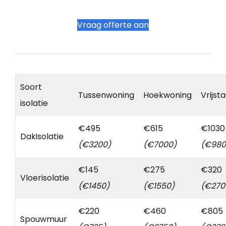
Vraag offerte aan
Soort
Tussenwoning
Hoekwoning
Vrijst
isolatie
€495
€615
€1030
Dakisolatie
(€3200)
(€7000)
(€980
€145
€275
€320
Vloerisolatie
(€1450)
(€1550)
(€270
€220
€460
€805
Spouwmuur