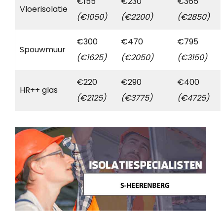
€155
€230
€365
Vloerisolatie
(€1050)
(€2200)
(€2850)
€300
€470
€795
Spouwmuur
(€1625)
(€2050)
(€3150)
€220
€290
€400
HR++ glas
(€2125)
(€3775)
(€4725)