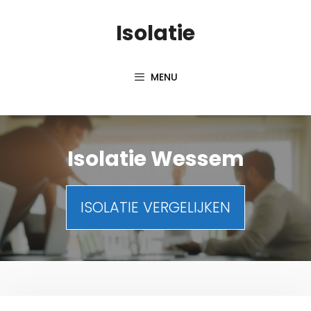
Spring
Isolatie
naar
inhoud
MENU
Isolatie Wessem
ISOLATIE VERGELIJKEN