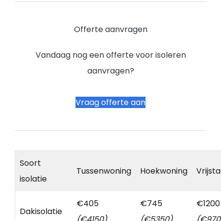
Offerte aanvragen
Vandaag nog een offerte voor isoleren
aanvragen?
Vraag offerte aan
Soort
Tussenwoning
Hoekwoning
Vrijst
isolatie
€405
€745
€1200
Dakisolatie
(€4150)
(€5350)
(€970