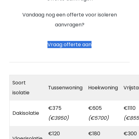
Vandaag nog een offerte voor isoleren
aanvragen?
Vraag offerte aan
Soort
Tussenwoning
Hoekwoning
Vrijst
isolatie
€375
€605
€1110
Dakisolatie
(€3950)
(€5700)
(€855
€120
€180
€300
Vloerisolatie