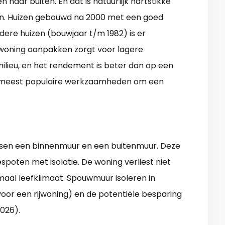
naar buiten. En dat is natuurlijk hartstikke
n. Huizen gebouwd na 2000 met een goed
oudere huizen (bouwjaar t/m 1982) is er
e woning aanpakken zorgt voor lagere
milieu, en het rendement is beter dan op een
e meest populaire werkzaamheden om een
sen een binnenmuur en een buitenmuur. Deze
poten met isolatie. De woning verliest niet
aal leefklimaat. Spouwmuur isoleren in
voor een rijwoning) en de potentiële besparing
2026).