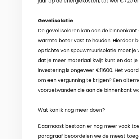
jaar op de energiekosten, tot wel €720 el
Gevelisolatie
De gevel isoleren kan aan de binnenkant o
warmte beter vast te houden. Hierdoor be
opzichte van spouwmuurisolatie moet je we
dat je meer materiaal kwijt kunt en dat je
investering is ongeveer €11600. Het voorde
om een vergunning te krijgen? Een alterna
voorzetwanden die aan de binnenkant wo
Wat kan ik nog meer doen?
Daarnaast bestaan er nog meer vaak toe
paragraaf beoordelen we de meest toeg