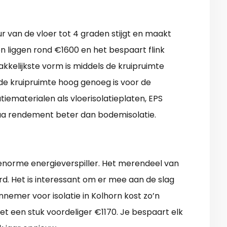
r van de vloer tot 4 graden stijgt en maakt
en liggen rond €1600 en het bespaart flink
akkelijkste vorm is middels de kruipruimte
s de kruipruimte hoog genoeg is voor de
iematerialen als vloerisolatieplaten, EPS
 qua rendement beter dan bodemisolatie.
n enorme energieverspiller. Het merendeel van
rd. Het is interessant om er mee aan de slag
nemer voor isolatie in Kolhorn kost zo’n
het een stuk voordeliger €1170. Je bespaart elk