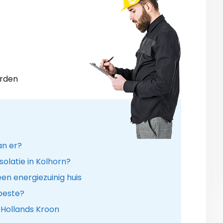
arden
an er?
solatie in Kolhorn?
en energiezuinig huis
 beste?
 Hollands Kroon