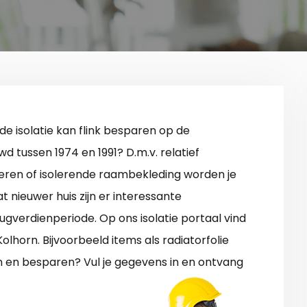
de isolatie kan flink besparen op de
d tussen 1974 en 1991? D.m.v. relatief
leren of isolerende raambekleding worden je
t nieuwer huis zijn er interessante
gverdienperiode. Op ons isolatie portaal vind
Kolhorn. Bijvoorbeeld items als radiatorfolie
n en besparen? Vul je gegevens in en ontvang