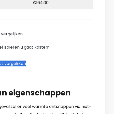
€164,00
n vergelijken
l isoleren u gaat kosten?
t vergelijken
 hun eigenschappen
n geval zal er veel warmte ontsnappen via niet-