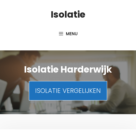
Spring
Isolatie
naar
inhoud
MENU
Isolatie Harderwijk
ISOLATIE VERGELIJKEN