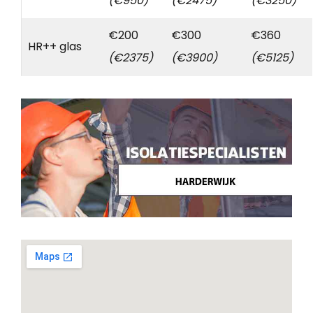
(€950)
(€2475)
(€3250)
€200
€300
€360
HR++ glas
(€2375)
(€3900)
(€5125)