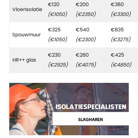
€120
€200
€380
Vloerisolatie
(€1050)
(€2350)
(€3300)
€325
€540
€835
Spouwmuur
(€1050)
(€2300)
(€3275)
€230
€260
€425
HR++ glas
(€2925)
(€4075)
(€4850)