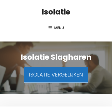
Spring
Isolatie
naar
inhoud
MENU
Isolatie Slagharen
ISOLATIE VERGELIJKEN