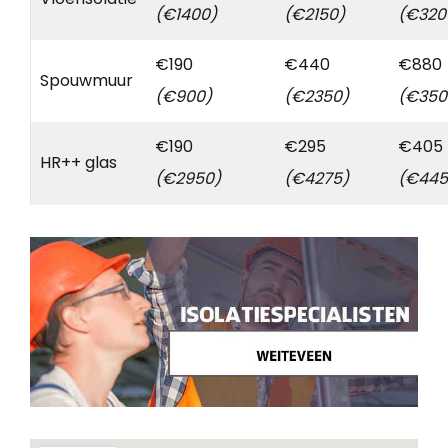
(€1400)
(€2150)
(€320
€190
€440
€880
Spouwmuur
(€900)
(€2350)
(€350
€190
€295
€405
HR++ glas
(€2950)
(€4275)
(€445