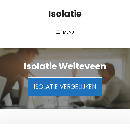
Spring
Isolatie
naar
inhoud
MENU
Isolatie Weiteveen
ISOLATIE VERGELIJKEN