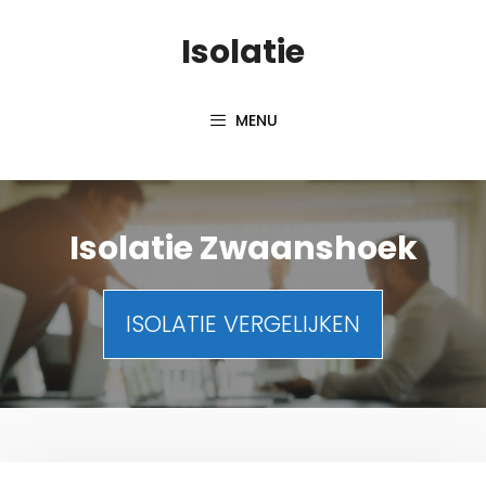
Spring
Isolatie
naar
inhoud
MENU
Isolatie Zwaanshoek
ISOLATIE VERGELIJKEN