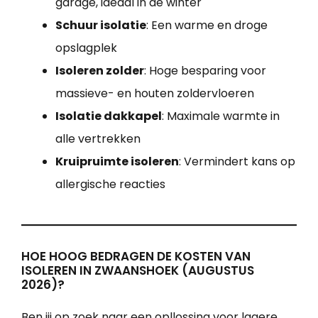
garage, ideaal in de winter
Schuur isolatie
: Een warme en droge
opslagplek
Isoleren zolder
: Hoge besparing voor
massieve- en houten zoldervloeren
Isolatie dakkapel
: Maximale warmte in
alle vertrekken
Kruipruimte isoleren
: Vermindert kans op
allergische reacties
HOE HOOG BEDRAGEN DE KOSTEN VAN
ISOLEREN IN ZWAANSHOEK (AUGUSTUS
2026)?
Ben jij op zoek naar een opllossing voor lagere