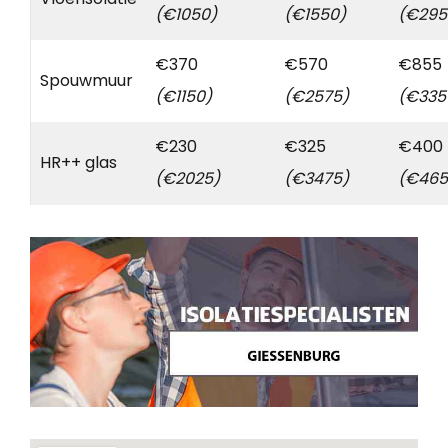
(€1050)
(€1550)
(€295
€370
€570
€855
Spouwmuur
(€1150)
(€2575)
(€335
€230
€325
€400
HR++ glas
(€2025)
(€3475)
(€465