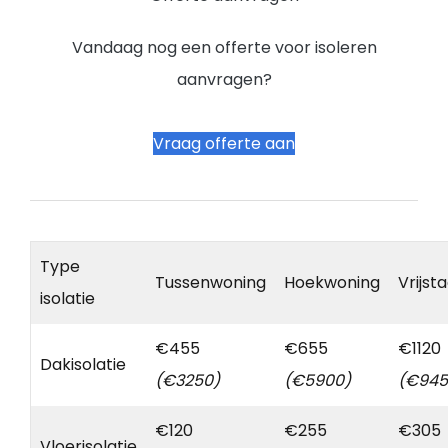
Vandaag nog een offerte voor isoleren
aanvragen?
Vraag offerte aan
Type
Tussenwoning
Hoekwoning
Vrijst
isolatie
€455
€655
€1120
Dakisolatie
(€3250)
(€5900)
(€945
€120
€255
€305
Vloerisolatie