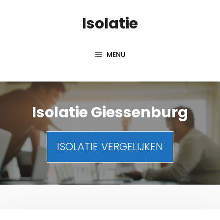
Spring
Isolatie
naar
inhoud
MENU
Isolatie Giessenburg
ISOLATIE VERGELIJKEN