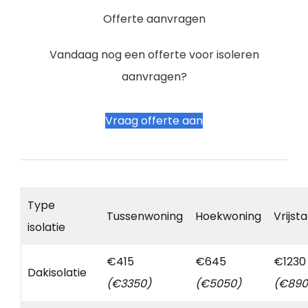
Offerte aanvragen
Vandaag nog een offerte voor isoleren
aanvragen?
Vraag offerte aan
Type
Tussenwoning
Hoekwoning
Vrijst
isolatie
€415
€645
€1230
Dakisolatie
(€3350)
(€5050)
(€890