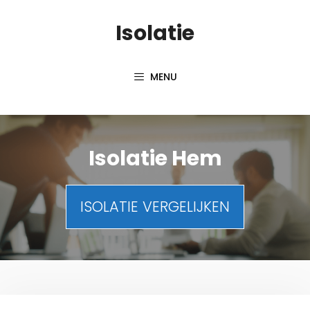
Spring
Isolatie
naar
inhoud
MENU
Isolatie Hem
ISOLATIE VERGELIJKEN