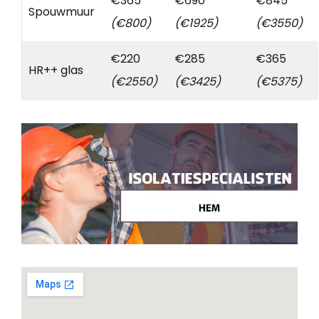
€365
€690
€845
Spouwmuur
(€800)
(€1925)
(€3550)
€220
€285
€365
HR++ glas
(€2550)
(€3425)
(€5375)