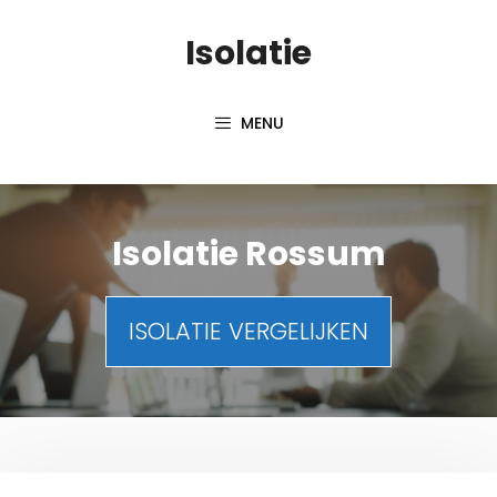
Spring
Isolatie
naar
inhoud
MENU
Isolatie Rossum
ISOLATIE VERGELIJKEN