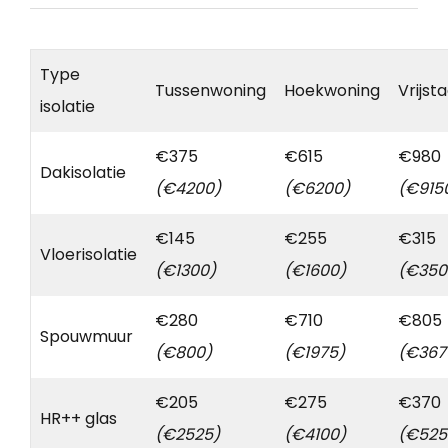
Type
Tussenwoning
Hoekwoning
Vrijst
isolatie
€375
€615
€980
Dakisolatie
(€4200)
(€6200)
(€915
€145
€255
€315
Vloerisolatie
(€1300)
(€1600)
(€350
€280
€710
€805
Spouwmuur
(€800)
(€1975)
(€367
€205
€275
€370
HR++ glas
(€2525)
(€4100)
(€525