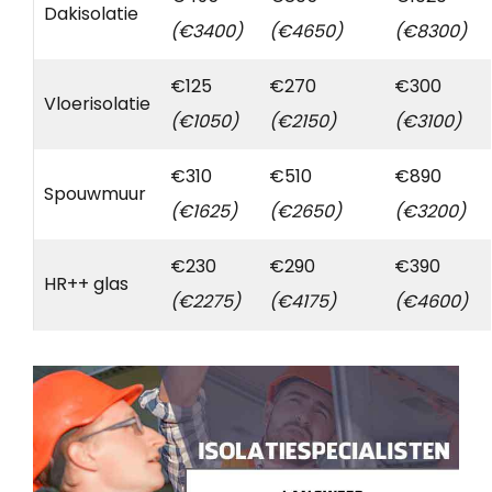
Dakisolatie
(€3400)
(€4650)
(€8300)
€125
€270
€300
Vloerisolatie
(€1050)
(€2150)
(€3100)
€310
€510
€890
Spouwmuur
(€1625)
(€2650)
(€3200)
€230
€290
€390
HR++ glas
(€2275)
(€4175)
(€4600)