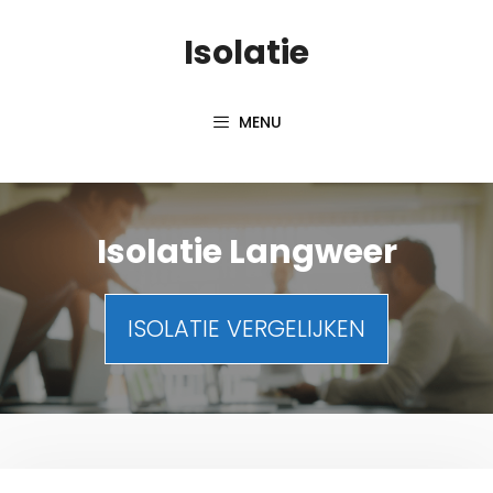
Spring
Isolatie
naar
inhoud
MENU
Isolatie Langweer
ISOLATIE VERGELIJKEN